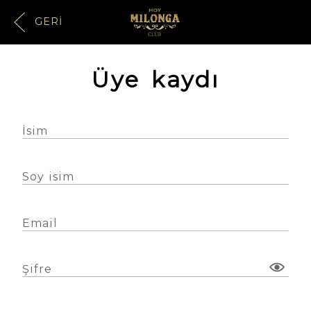
GERI
Üye kaydı
İsim
Soy isim
Email
Şifre