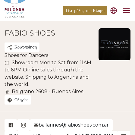
Γίνε μέλος του Κλαμπ
BUENOS AIRES
FABIO SHOES
Κοινοποίηση
Shoes for Dancers
Showroom Mon to Sat from 11AM
to 6PM Online sales through the
website. Shipping to Argentina and
the world.
Belgrano 2608 - Buenos Aires
Οδηγίες
bailarines@fabioshoes.com.ar