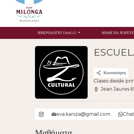
BUENOS AIRES
ΗΜΕΡΟΛΌΓΙΟ TANGO
ΜΆΘΕ ΝΑ ΧΟΡΕΎΕ
ESCUEL
Κοινοποίηση
Clases desde pri
Jean Jaures 6
eva.karsza@gmail.com
Cha
Μαθήματα