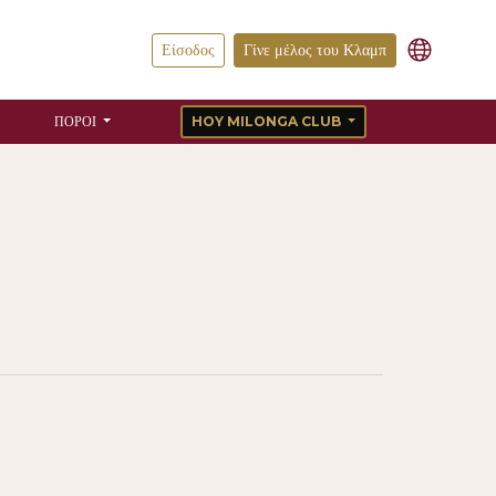
Είσοδος
Γίνε μέλος του Κλαμπ
ΠΌΡΟΙ
HOY MILONGA CLUB