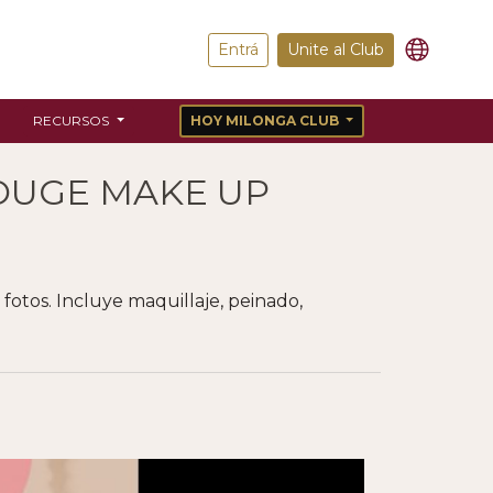
Entrá
Unite al Club
RECURSOS
HOY MILONGA CLUB
ROUGE MAKE UP
otos. Incluye maquillaje, peinado,