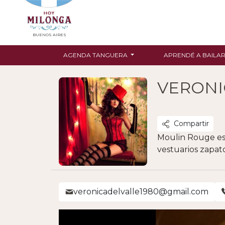
BUENOS AIRES
AGENDA TANGUERA
APRENDÉ A BAILA
VERONI
Compartir
Moulin Rouge es 
vestuarios zapato
veronicadelvalle1980@gmail.com