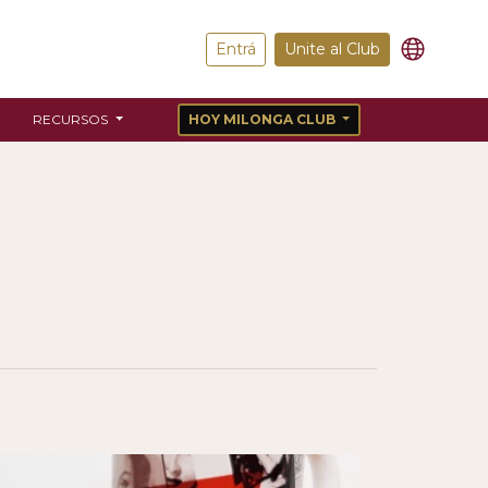
Entrá
Unite al Club
RECURSOS
HOY MILONGA CLUB