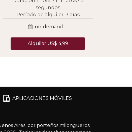
Duración:1 hora 7 minutos 45
segundos
Período de alquiler: 3 días
on-demand
Alquilar US$ 4,99
APLICACIONES MÓVILES
enos Aires, por porteños milongueros