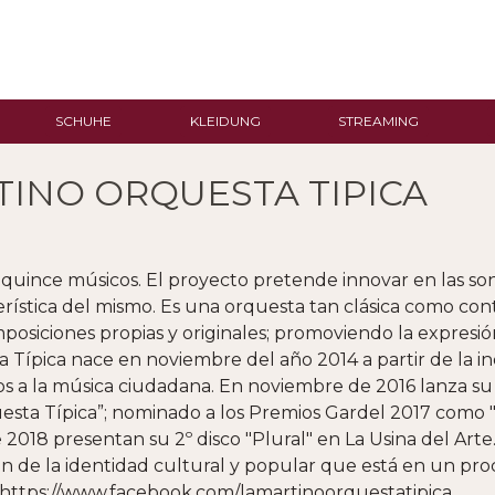
SCHUHE
KLEIDUNG
STREAMING
TINO ORQUESTA TIPICA
uince músicos. El proyecto pretende innovar en las so
terística del mismo. Es una orquesta tan clásica como co
osiciones propias y originales; promoviendo la expresión
 Típica nace en noviembre del año 2014 a partir de la i
s a la música ciudadana. En noviembre de 2016 lanza 
esta Típica”; nominado a los Premios Gardel 2017 como 
2018 presentan su 2º disco "Plural" en La Usina del Arte
ción de la identidad cultural y popular que está en un p
 https://www.facebook.com/lamartinoorquestatipica