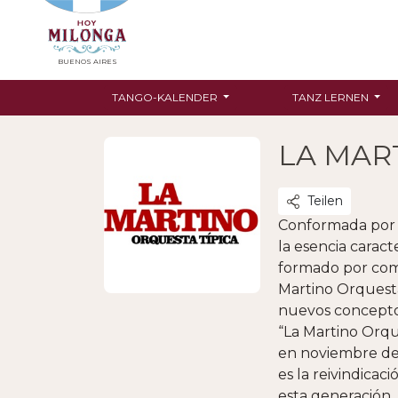
BUENOS AIRES
TANGO-KALENDER
TANZ LERNEN
LA MAR
Teilen
Conformada por q
la esencia carac
formado por comp
Martino Orquesta
nuevos concepto
“La Martino Orqu
en noviembre de 
es la reivindica
esta generación.