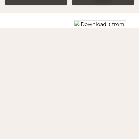
Die App herunterladen
FOLGE UNS
KONTAKTIERE UNS
+MEHR INFORMATIONEN
MOBILE APPS