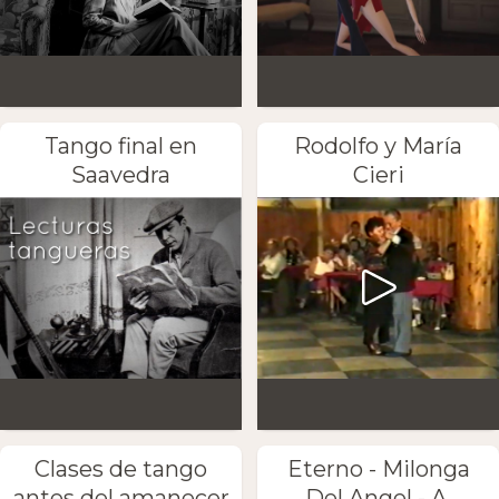
Tango final en
Rodolfo y María
Saavedra
Cieri
Clases de tango
Eterno - Milonga
antes del amanecer
Del Angel - A.