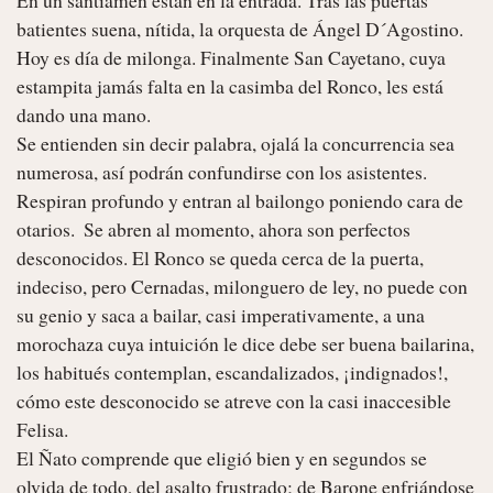
batientes suena, nítida, la orquesta de Ángel D´Agostino. 
Hoy es día de milonga. Finalmente San Cayetano, cuya 
estampita jamás falta en la casimba del Ronco, les está 
dando una mano.

Se entienden sin decir palabra, ojalá la concurrencia sea 
numerosa, así podrán confundirse con los asistentes. 
Respiran profundo y entran al bailongo poniendo cara de 
otarios.  Se abren al momento, ahora son perfectos 
desconocidos. El Ronco se queda cerca de la puerta, 
indeciso, pero Cernadas, milonguero de ley, no puede con 
su genio y saca a bailar, casi imperativamente, a una 
morochaza cuya intuición le dice debe ser buena bailarina, 
los habitués contemplan, escandalizados, ¡indignados!, 
cómo este desconocido se atreve con la casi inaccesible 
Felisa.

El Ñato comprende que eligió bien y en segundos se 
olvida de todo, del asalto frustrado; de Barone enfriándose 