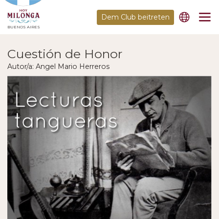
Dem Club beitreten
BUENOS AIRES
Cuestión de Honor
Autor/a: Angel Mario Herreros