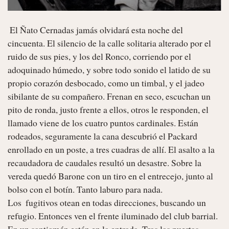
 El Ñato Cernadas jamás olvidará esta noche del 
cincuenta. El silencio de la calle solitaria alterado por el 
ruido de sus pies, y los del Ronco, corriendo por el 
adoquinado húmedo, y sobre todo sonido el latido de su 
propio corazón desbocado, como un timbal, y el jadeo 
sibilante de su compañero. Frenan en seco, escuchan un 
pito de ronda, justo frente a ellos, otros le responden, el 
llamado viene de los cuatro puntos cardinales. Están 
rodeados, seguramente la cana descubrió el Packard 
enrollado en un poste, a tres cuadras de allí. El asalto a la 
recaudadora de caudales resultó un desastre. Sobre la 
vereda quedó Barone con un tiro en el entrecejo, junto al 
bolso con el botín. Tanto laburo para nada.

Los  fugitivos otean en todas direcciones, buscando un 
refugio. Entonces ven el frente iluminado del club barrial. 
En un santiamén están en la entrada. Tras las puertas 