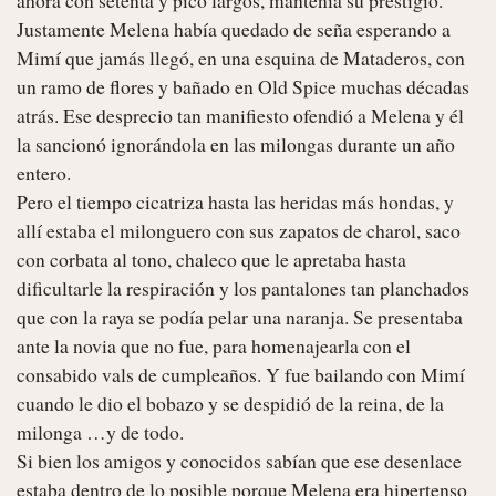
Justamente Melena había quedado de seña esperando a 
Mimí que jamás llegó, en una esquina de Mataderos, con 
un ramo de flores y bañado en Old Spice muchas décadas 
atrás. Ese desprecio tan manifiesto ofendió a Melena y él 
la sancionó ignorándola en las milongas durante un año 
entero.

Pero el tiempo cicatriza hasta las heridas más hondas, y 
allí estaba el milonguero con sus zapatos de charol, saco 
con corbata al tono, chaleco que le apretaba hasta 
dificultarle la respiración y los pantalones tan planchados 
que con la raya se podía pelar una naranja. Se presentaba 
ante la novia que no fue, para homenajearla con el 
consabido vals de cumpleaños. Y fue bailando con Mimí 
cuando le dio el bobazo y se despidió de la reina, de la 
milonga …y de todo.

Si bien los amigos y conocidos sabían que ese desenlace 
estaba dentro de lo posible porque Melena era hipertenso 