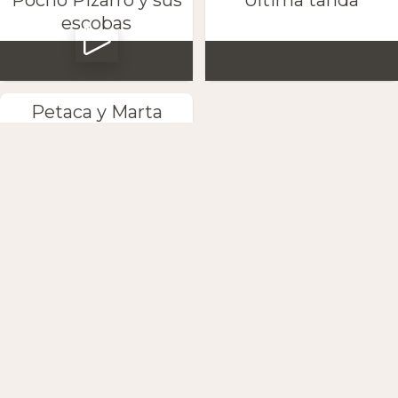
Pocho Pizarro y sus
Última tanda
escobas
Petaca y Marta
Anton
Die App herunterladen