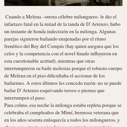
 Cuando a Melena –otrora célebre milonguero- le dio el 
infartazo fatal en la mitad de la tanda de D`Arienzo, hubo 
un instante de honda indecisión en la milonga. Algunas 
parejas siguieron bailando enajenadas por el ritmo 
frenético del Rey del Compás (hay quien asegura que los 
celos y la competencia con el novel finado influyeron en 
esta cuestionable actitud), mientras que otras 
interrumpieron su baile molestas porque el robusto cuerpo 
de Melena en el piso dificultaba el accionar de los 
bailarines. A estos últimos les concedo razón: no se puede 
bailar D`Arienzo esquivando torsos o piernas que 
interrumpen el paso.

Para colmo, esa noche la milonga estaba repleta porque se 
celebraba el cumpleaños de Mimí, hermosa veterana que 
en los años sesenta enloquecía a todos los milongueros, y 
ahora con setenta y pico largos, mantenía su prestigio.
