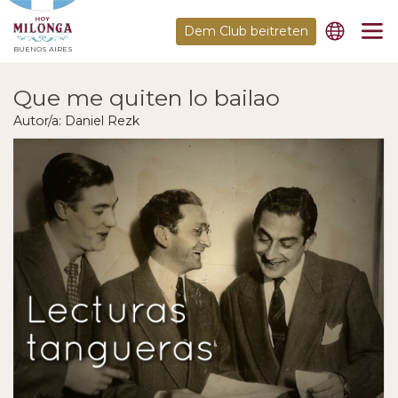
Dem Club beitreten
BUENOS AIRES
Que me quiten lo bailao
Autor/a: Daniel Rezk