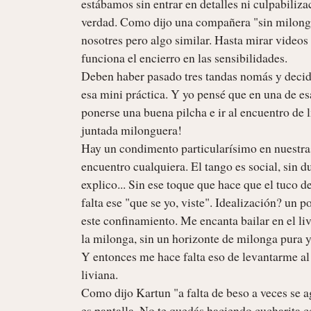
estábamos sin entrar en detalles ni culpabiliza
verdad. Como dijo una compañera "sin milonga, 
nosotres pero algo similar. Hasta mirar videos
funciona el encierro en las sensibilidades. 

Deben haber pasado tres tandas nomás y decidim
esa mini práctica. Y yo pensé que en una de esas
ponerse una buena pilcha e ir al encuentro de l
juntada milonguera!

Hay un condimento particularísimo en nuestras
encuentro cualquiera. El tango es social, sin d
explico... Sin ese toque que hace que el tuco de 
falta ese "que se yo, viste". Idealización? un p
este confinamiento. Me encanta bailar en el livi
la milonga, sin un horizonte de milonga pura 
Y entonces me hace falta eso de levantarme al o
liviana.

Como dijo Kartun "a falta de beso a veces se a
es pantalla. No te quedás haciendo cucharita c