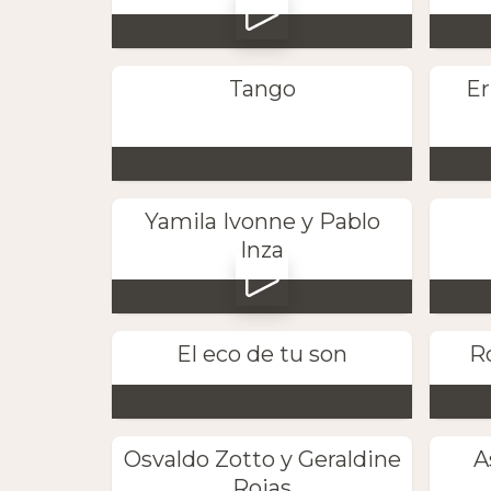
Tango
Er
Yamila Ivonne y Pablo
Inza
El eco de tu son
Ro
Osvaldo Zotto y Geraldine
A
Rojas