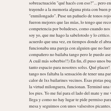
sobreactuación "qué hacés con eso?"... pero ent
trayendo a la memoria alguna pista con buen pi
"enmilongado". Puse un pañuelo de tonos rojos 
fueron mejores que las mías, lo tengo que recon
competencia por boludeses, como cuando nos co
soy yo, que me hago la sabelotodo y lo critico
acuerdo que una vez, en tiempos donde el abra
funcionaba una pareja con alguien que no fu
compañero no bailaba tango pero le puedo aseg
A cuál más soberbio!!) En fin, él puso unos bue
tanto espacio para nosotres solxs. Qué placer! P
tango nos faltaba la sensación de tener una par
calor de lxs bailarines vecinos. Esas pistas pe
la virtud milonguera, funcionan. Terminó una 
los pies. Yo me fuí para el lado del mate y me 
llega y como no hay lugar te pide permiso para 
mesa y seguimos con unos valsesitos picantes.