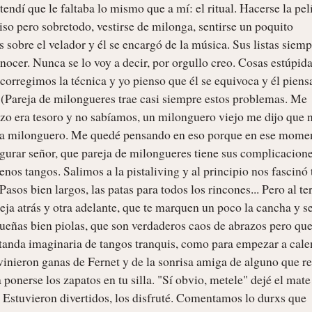
endí que le faltaba lo mismo que a mí: el ritual. Hacerse la pelí
so pero sobretodo, vestirse de milonga, sentirse un poquito 
sobre el velador y él se encargó de la música. Sus listas siempr
ocer. Nunca se lo voy a decir, por orgullo creo. Cosas estúpida
rregimos la técnica y yo pienso que él se equivoca y él piensa
. (Pareja de milongueres trae casi siempre estos problemas. Me 
zo era tesoro y no sabíamos, un milonguero viejo me dijo que n
era milonguero. Me quedé pensando en eso porque en ese momen
urar señor, que pareja de milongueres tiene sus complicaciones
nos tangos. Salimos a la pistaliving y al principio nos fascinó t
asos bien largos, las patas para todos los rincones... Pero al ter
eja atrás y otra adelante, que te marquen un poco la cancha y sen
queñas bien piolas, que son verdaderos caos de abrazos pero que,
tanda imaginaria de tangos tranquis, como para empezar a calen
vinieron ganas de Fernet y de la sonrisa amiga de alguno que re
ponerse los zapatos en tu silla. "Sí obvio, metele" dejé el mate 
 Estuvieron divertidos, los disfruté. Comentamos lo durxs que 