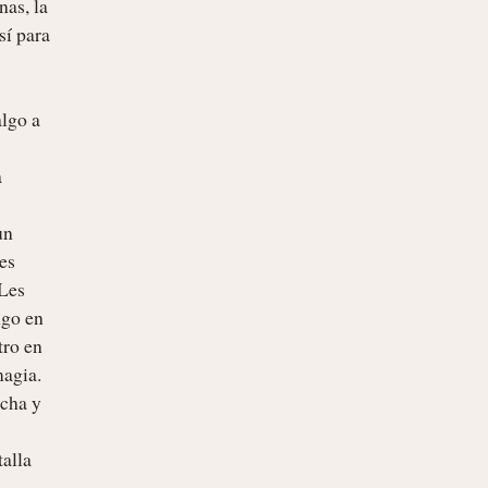
as, la 
í para 
lgo a 
 
n 
es 
Les 
go en 
ro en 
agia. 
cha y 
alla 