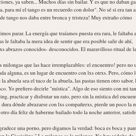
ciones, ya saben... Muchos días sin bailar. Y es que no daban gan
para mí el tango es un recuerdo con dolor". No sé si era tan as
 de tango nos daba entre bronca y tristeza! Muy extraño cómo 
os parar. La energía que traíamos puesta era rara, le faltaba a
 le faltaba la mera idea de sentir que era posible salir de ahí, 
xs abrazos conocidos- desconocidos. El maravilloso ritual de la
 milongas que las hace irremplazables: el encuentro! pero no u
uda alguna, es un lugar de encuentro con lxs otrxs. Pero, cómo l
la abuela sea el tuco de la abuela, las pastas tienen otro sabor. 
oco. Yo prefiero decirle "mística". Algo de eso siento con mi tan
ng, practicar y disfrutar un rato, pero sin la mística del encuent
y dura dónde abrazarse con lxs compañerxs, pierde un poco la m
tro día feliz de haberme bailado todo la noche anterior, satisfe
gradece una porno, pero digamos la verdad: boca es boca y pant
on la Cicciolina." La milonga es la milonga. No hay videíto de 