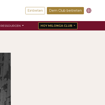
Eintreten
Dem Club beitreten
RESSOURCEN
HOY MILONGA CLUB