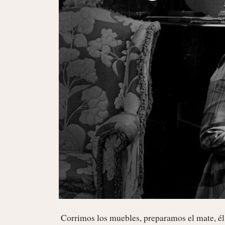
 Corrimos los muebles, preparamos el mate, él se puso un sombrero a lo Gardel y yo me reí un poco de esa 