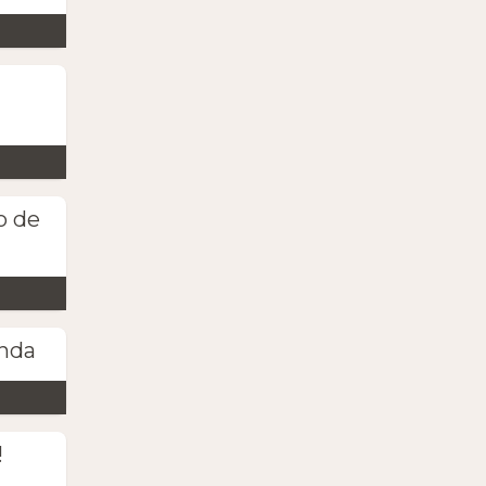
o de
anda
!