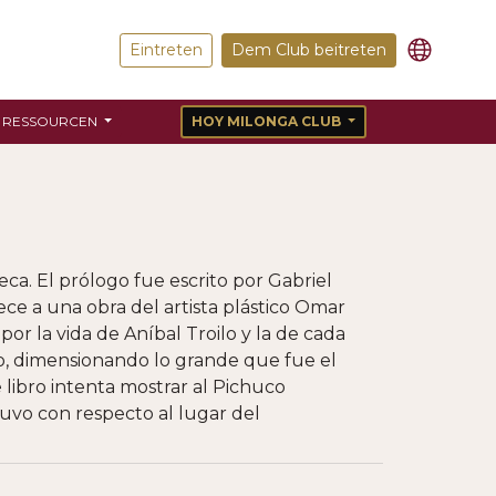
Eintreten
Dem Club beitreten
RESSOURCEN
HOY MILONGA CLUB
eca. El prólogo fue escrito por Gabriel
ece a una obra del artista plástico Omar
or la vida de Aníbal Troilo y la de cada
ro, dimensionando lo grande que fue el
libro intenta mostrar al Pichuco
tuvo con respecto al lugar del