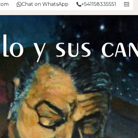
com
Chat on WhatsApp
+541158335551