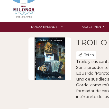
BUENOS AIRES
TANGO-KALENDER
TANZ LERNEN
TROILO
Teilen
Troilo y sus cant
Soria, president
Eduardo “Poroto”
uno de sus dieci
Gordo, como músi
formador de cant
intérprete de lo