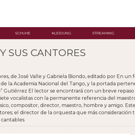
SCHUHE
KLEIDUNG
STREAMING
 Y SUS CANTORES
ores, de José Valle y Gabriela Biondo, editado por En un f
e de la Academia Nacional del Tango, y la portada perten
 Gutiérrez El lector se encontrará con un breve repaso p
siete vocalistas con la permanente referencia del maest
co, compositor, director, maestro, hombre y amigo. Este 
ores; el director de la orquesta que más consideración 
s cantables