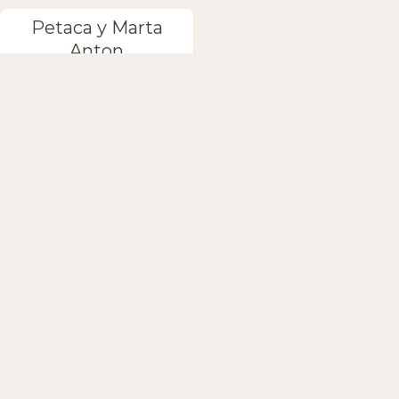
Petaca y Marta
Anton
Κατεβάστε την εφαρμογή
ΑΚΟΛΟΥΘΉΣΤΕ ΜΑΣ
ΕΠΙΚΟΙΝΩΝΉΣΤΕ ΜΑΖΊ ΜΑΣ