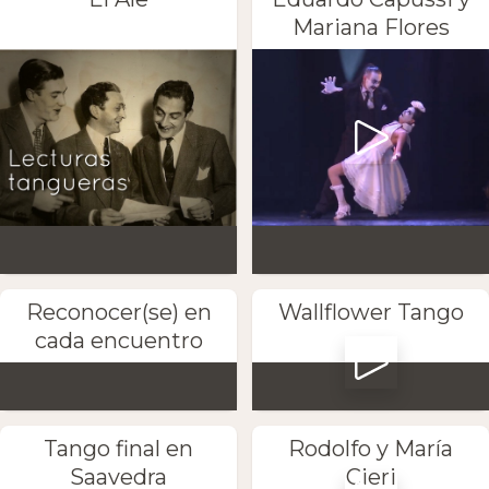
Mariana Flores
Reconocer(se) en
Wallflower Tango
cada encuentro
Tango final en
Rodolfo y María
Saavedra
Cieri