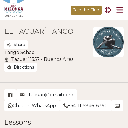
Join the Club
BUENOS AIRES
EL TACUARÍ TANGO
Share
Tango School
Tacuarí 1557 - Buenos Aires
Directions
eltacuari@gmail.com
Chat on WhatsApp
+54-11-5846-8390
Lessons