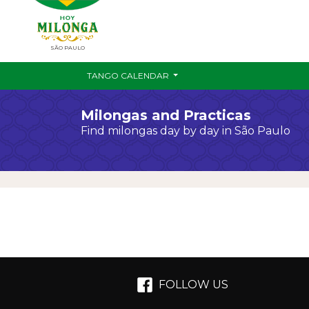
SÃO PAULO
TANGO CALENDAR
Milongas and Practicas
Find milongas day by day in São Paulo
FOLLOW US