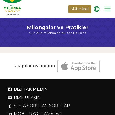
Klübe katıl
SÃO PAULO
Milongalar ve Pratikler
Gün gün milongaları bul São Paulo'da
Uygulamayı indirin
BIZI TAKIP EDIN
BIZE ULAŞIN
SIKÇA SORULAN SORULAR
MOBIL UYGULAMALAR