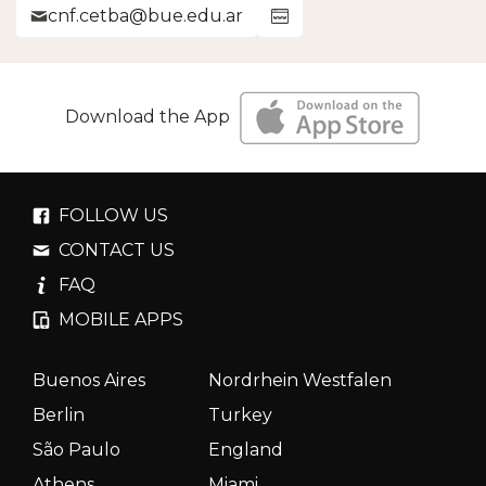
cnf.cetba@bue.edu.ar
Download the App
FOLLOW US
CONTACT US
FAQ
MOBILE APPS
Buenos Aires
Nordrhein Westfalen
Berlin
Turkey
São Paulo
England
Athens
Miami