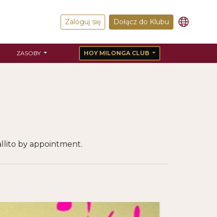
Zaloguj się
Dołącz do Klubu
ZASOBY
HOY MILONGA CLUB
allito by appointment.