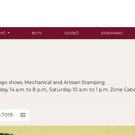
ZYĆ
BUTY
ODZIEŻ
STREAMING
ngo shoes. Mechanical and Artisan Stamping.
ay 14 a.m. to 8 p.m., Saturday 10 a.m. to 1 p.m. Zone Cab
-7019