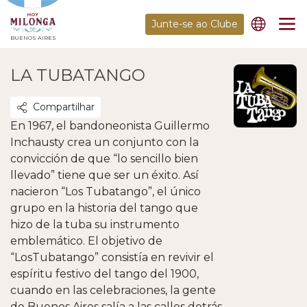
Junte-se ao Clube
BUENOS AIRES
LA TUBATANGO
Compartilhar
En 1967, el bandoneonista Guillermo
Inchausty crea un conjunto con la
convicción de que “lo sencillo bien
llevado” tiene que ser un éxito. Así
nacieron “Los Tubatango”, el único
grupo en la historia del tango que
hizo de la tuba su instrumento
emblemático. El objetivo de
“LosTubatango” consistía en revivir el
espíritu festivo del tango del 1900,
cuando en las celebraciones, la gente
de Buenos Aires salía a las calles detrás