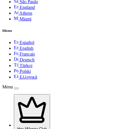
São Paulo
England
Athens
Miami
Idioma
Español
English
Français
Deutsch
Türkçe
Polski
Ελληνικά
Menu
Hoy Milonga Club