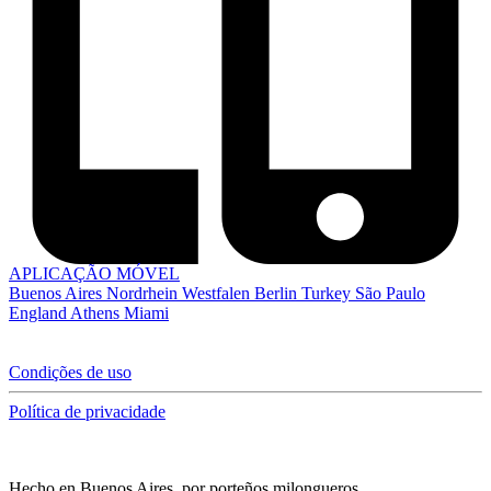
APLICAÇÃO MÓVEL
Buenos Aires
Nordrhein Westfalen
Berlin
Turkey
São Paulo
England
Athens
Miami
Condições de uso
Política de privacidade
Hecho en Buenos Aires, por porteños milongueros