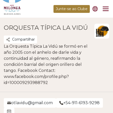
Junte-se ao Clube
BUENOS AIRES
ORQUESTA TÍPICA LA VIDÚ
Compartilhar
La Orquesta Típica La Vidú se formó en el
año 2005 con el anhelo de darle vida y
continuidad al género, reafirmando la
condición barrial del origen orillero del
tango. Facebook Contact:
www.facebook.com/profile.php?
id=100009293988792
otlavidu@gmail.com
+54-911-6193-9298