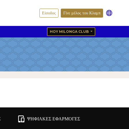
Είσοδος
Γίνε μέλος του Κλαμπ
HOY MILONGA CLUB
Σ
ΨΗΦΙΑΚΈΣ ΕΦΑΡΜΟΓΈΣ