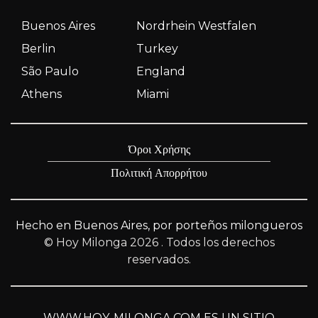
Buenos Aires
Nordrhein Westfalen
Berlin
Turkey
São Paulo
England
Athens
Miami
Όροι Χρήσης
Πολιτική Απορρήτου
Hecho en Buenos Aires, por porteños milongueros
© Hoy Milonga 2026
. Todos los derechos
reservados.
WWW.HOY-MILONGA.COM ES UN SITIO