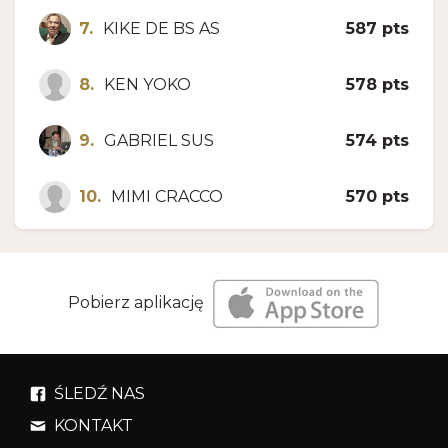
7.
KIKE DE BS AS
587 pts
8.
KEN YOKO
578 pts
9.
GABRIEL SUS
574 pts
10.
MIMI CRACCO
570 pts
Pobierz aplikację
ŚLEDŹ NAS
KONTAKT