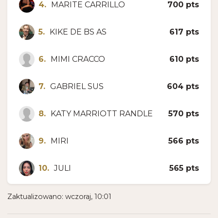
4.
MARITE CARRILLO
700 pts
5.
KIKE DE BS AS
617 pts
6.
MIMI CRACCO
610 pts
7.
GABRIEL SUS
604 pts
8.
KATY MARRIOTT RANDLE
570 pts
9.
MIRI
566 pts
10.
JULI
565 pts
Zaktualizowano: wczoraj, 10:01