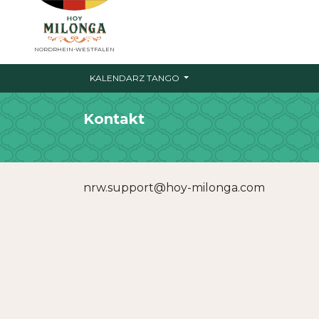
NORDRHEIN-WESTFALEN
KALENDARZ TANGO
Kontakt
nrw.support@hoy-milonga.com