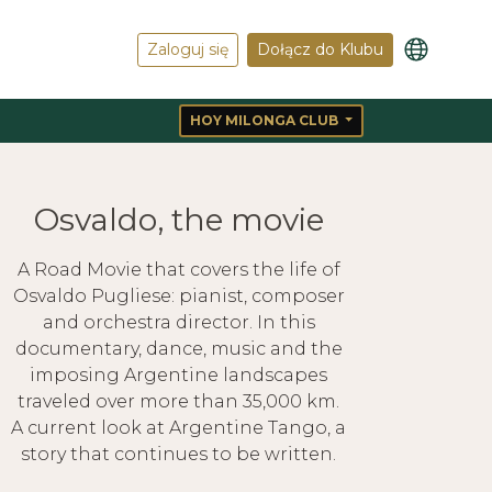
Zaloguj się
Dołącz do Klubu
HOY MILONGA CLUB
Osvaldo, the movie
A Road Movie that covers the life of
Osvaldo Pugliese: pianist, composer
and orchestra director. In this
documentary, dance, music and the
imposing Argentine landscapes
traveled over more than 35,000 km.
A current look at Argentine Tango, a
story that continues to be written.