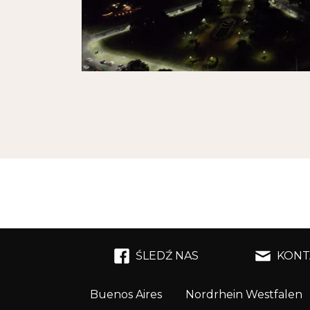
ŚLEDŹ NAS
KONT
Buenos Aires
Nordrhein Westfalen