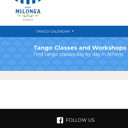
ATHENS
TANGO CALENDAR
Tango Classes and Workshops
Find tango classes day by day in Athens
FOLLOW US