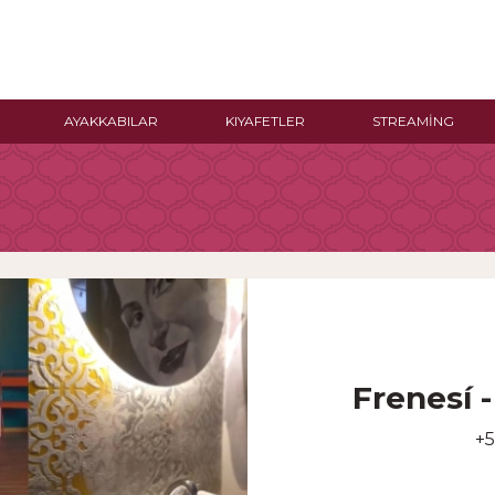
AYAKKABILAR
KIYAFETLER
STREAMING
Frenesí 
+5