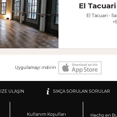
El Tacuari
El Tacuari - S
+
Uygulamayı indirin
IZE ULAŞIN
SIKÇA SORULAN SORULAR
Kullanım Koşulları
Hecho en Bu