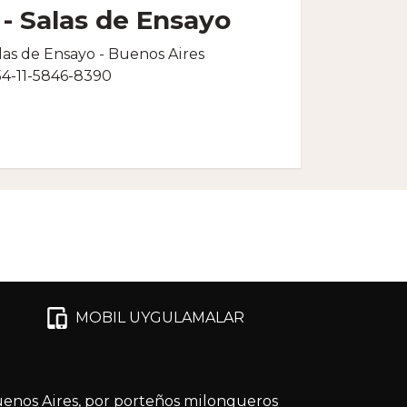
 - Salas de Ensayo
alas de Ensayo - Buenos Aires
54-11-5846-8390
MOBIL UYGULAMALAR
enos Aires, por porteños milongueros