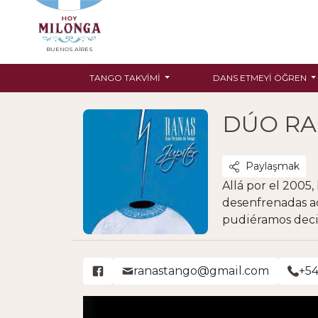
BUENOS AIRES
TANGO TAKVIMI
DANS ETMEYI ÖĞREN
DÚO R
Paylaşmak
Allá por el 2005
desenfrenadas ac
pudiéramos decid
ranastango@gmail.com
+54