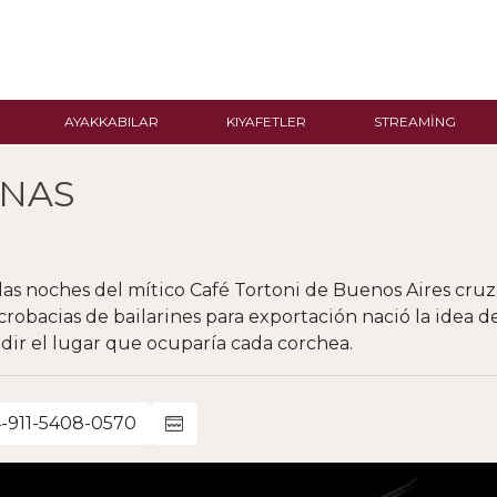
AYAKKABILAR
KIYAFETLER
STREAMING
ANAS
, las noches del mítico Café Tortoni de Buenos Aires cr
robacias de bailarines para exportación nació la idea d
ir el lugar que ocuparía cada corchea.
-911-5408-0570