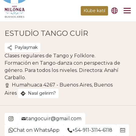
Klübe katıl
BUENOS AIRES
ESTUDIO TANGO CUIR
Paylaşmak
Clases regulares de Tango y Folklore.
Formación en Tango-danza con perspectiva de
género. Para todos los niveles. Directora: Anahí
Carballo.
Humahuaca 4267 - Buenos Aires, Buenos
Aires
Nasıl gelirim?
tangocuir@gmail.com
Chat on WhatsApp
+54-911-3114-6118