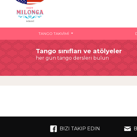
MIAMI
TANGO TAKVIMI
Tango sınıfları ve atölyeler
her gün tango dersleri bulun
BIZI TAKIP EDIN
B