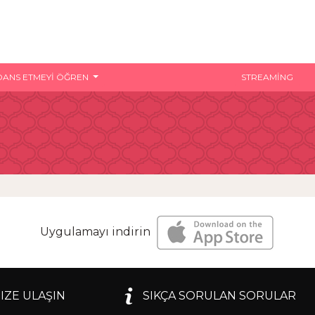
DANS ETMEYI ÖĞREN
STREAMING
Uygulamayı indirin
IZE ULAŞIN
SIKÇA SORULAN SORULAR