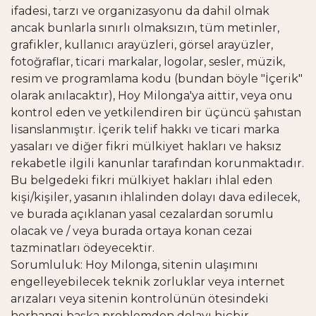
ifadesi, tarzı ve organizasyonu da dahil olmak
ancak bunlarla sınırlı olmaksızın, tüm metinler,
grafikler, kullanıcı arayüzleri, görsel arayüzler,
fotoğraflar, ticari markalar, logolar, sesler, müzik,
resim ve programlama kodu (bundan böyle "İçerik"
olarak anılacaktır), Hoy Milonga'ya aittir, veya onu
kontrol eden ve yetkilendiren bir üçüncü şahıstan
lisanslanmıştır. İçerik telif hakkı ve ticari marka
yasaları ve diğer fikri mülkiyet hakları ve haksız
rekabetle ilgili kanunlar tarafından korunmaktadır.
Bu belgedeki fikri mülkiyet hakları ihlal eden
kişi/kişiler, yasanın ihlalinden dolayı dava edilecek,
ve burada açıklanan yasal cezalardan sorumlu
olacak ve / veya burada ortaya konan cezai
tazminatları ödeyecektir.
Sorumluluk: Hoy Milonga, sitenin ulaşımını
engelleyebilecek teknik zorluklar veya internet
arızaları veya sitenin kontrolünün ötesindeki
herhangi başka problemden dolayı hiçbir