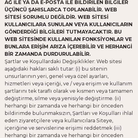
AĞ İLE YA DA E-POSTA İLE BİLDİRİLEN BİLGİLER
ÜÇÜNCÜ ŞAHISLARCA TOPLANABİLİR. WEB
SİTESİ SORUMLU DEĞİLDİR. WEB SİTESİ
KULLANICILARA SUNULAN VEYA KULLANICILARIN
GÖNDERDİĞİ BİLGİLERİ TUTMAYACAKTIR. BU
WEB SİTESİNDE KULLANILAN FONKSİYONLAR VE
BUNLARA ERİŞİM ARIZA İÇEREBİLİR VE HERHANGİ
BİR ZAMANDA DURDURULABİLİR.
Şartlar ve Koşullardaki Değişiklikler: Web sitesi
aşağıdaki hakları saklı tutar: (i) bu sitenin
unsurlarının yeri, genel veya özel ayarları,
hizmetleri veya içeriği, ve / veya erişim ve kullanım
şartlarını tek taraflı olarak ve kısmen veya tamamen
değiştirme, silme veya yenisiyle değiştirme. (ii)
herhangi bir zamanda ve herhangi bir önceden
bildirimde bulunmaksızın, Şartları ve Koşulları ihlal
eden ziyaretçilere veya kullanıcılara Siteye,
içeriğine ve servislerine erişimi reddetmek (iii)
herhangi bir zamanda ve herhangi bir önceden