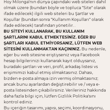
Hoy Milonga'nın dünya çapındaki web siteleri dahil
olmak üzere (bundan böyle ve topluca "Site" olarak
ifade edilecek) ilgili web siteleri bu Şartlar ve
Koşullar (bundan sonra "Kullanım Koşulları" olarak
ifade edilecek) tarafından yönetilir. .
BU SİTEYİ KULLANARAK, BU KULLANIM
ŞARTLARINI KABUL ETMEKTESİNİZ. EĞER BU
ŞARTLARI KABUL ETMİYORSANIZ, LÜTFEN WEB
SİTESİNİ KULLANMAKTAN KAÇININIZ.
Bu nedenle,
eğer bu web sitesine eriştiyseniz veya Facebook
hesap bilgilerinizi kullanarak kayıt olduysanız,
buradaki şartları ve veri, profil, arkadaş listesi vs
erişimimizi kabul etmiş olmaktasınız. Dahası,
bizden e-posta almaya izin vermiş olmaktasınız;
ancak bunu ayarlardan değiştirebilir ve / veya e-
posta listesinden çıkabilirsiniz. Verileriniz hakkında
daha fazla bilgi için, lütfen Gizlilik Politika'sını
kontrol ediniz.
Bu içeriğin tasarımı, yapısı, seçimi, koordinasyonu,