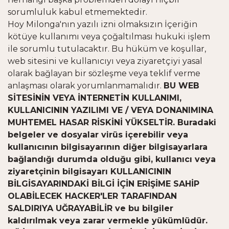
sorumluluk kabul etmemektedir.
Hoy Milonga'nın yazılı izni olmaksızın İçeriğin
kötüye kullanımı veya çoğaltılması hukuki işlem
ile sorumlu tutulacaktır. Bu hüküm ve koşullar,
web sitesini ve kullanıcıyı veya ziyaretçiyi yasal
olarak bağlayan bir sözleşme veya teklif verme
anlaşması olarak yorumlanmamalıdır.
BU WEB
SİTESİNİN VEYA İNTERNETİN KULLANIMI,
KULLANICININ YAZILIMI VE / VEYA DONANIMINA
MUHTEMEL HASAR RİSKİNİ YÜKSELTİR. Buradaki
belgeler ve dosyalar virüs içerebilir veya
kullanıcının bilgisayarının diğer bilgisayarlara
bağlandığı durumda olduğu gibi, kullanıcı veya
ziyaretçinin bilgisayarı KULLANICININ
BİLGİSAYARINDAKİ BİLGİ İÇİN ERİŞİME SAHİP
OLABİLECEK HACKER'LER TARAFINDAN
SALDIRIYA UĞRAYABİLİR ve bu bilgiler
kaldırılmak veya zarar vermekle yükümlüdür.