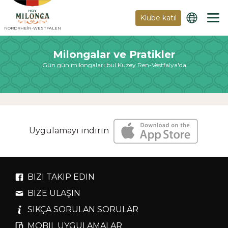
Klübe katıl
NORDRHEIN-WESTFALEN
Milongalar ve Pratikler
Gün gün milongaları bul Kuzey Ren-Vestfalya'da
Uygulamayı indirin
BIZI TAKIP EDIN
BIZE ULAŞIN
SIKÇA SORULAN SORULAR
MOBIL UYGULAMALAR