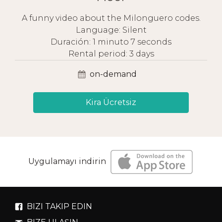
A funny video about the Milonguero codes.
Language: Silent
Duración: 1 minuto 7 seconds
Rental period: 3 days
on-demand
Kira Ücretsiz
Uygulamayı indirin
BIZI TAKIP EDIN