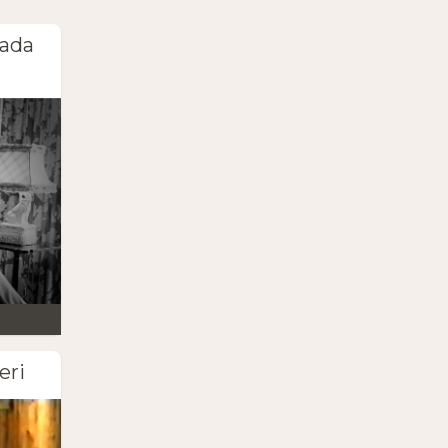
cada
eri