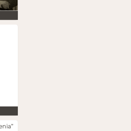
enia”