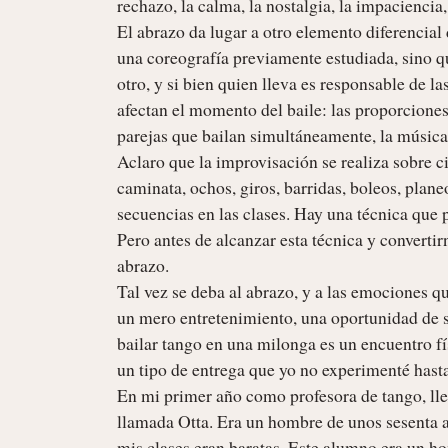
rechazo, la calma, la nostalgia, la impaciencia, o
El abrazo da lugar a otro elemento diferencial
una coreografía previamente estudiada, sino 
otro, y si bien quien lleva es responsable de 
afectan el momento del baile: las proporciones d
parejas que bailan simultáneamente, la música, 
Aclaro que la improvisación se realiza sobre c
caminata, ochos, giros, barridas, boleos, plan
secuencias en las clases. Hay una técnica que 
Pero antes de alcanzar esta técnica y convertirn
abrazo.

Tal vez se deba al abrazo, y a las emociones qu
un mero entretenimiento, una oportunidad de so
bailar tango en una milonga es un encuentro f
un tipo de entrega que yo no experimenté hasta
En mi primer año como profesora de tango, ll
llamada Otta. Era un hombre de unos sesenta a
mis clases eran baratas. Este alumno era un ho