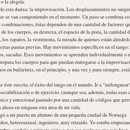
 la alegría.

 de esta danza: la improvisación. Los desplazamientos no surgen
que se van componiendo en el momento. Un paso se combina con
las combinaciones, éstas dependen de una cantidad de factores qu
e los cuerpos, su destreza, el espacio de la pista, la cantidad d
los zapatos, la vestimenta, la mirada de quienes están alrededor
iertas pautas previas. Hay movimientos específicos en el tango: 
eos, sacadas. Esos movimientos se aprenden individualmente o e
prepara los cuerpos para que puedan entregarse a la improvisaci
os en bailarinxs, en el principio, y una vez y para siempre, está 
e éste suscita, el éxito del tango en el mundo. Ir a “milonguear”
ciabilización o de ejercicio, (aunque sea, además, todas esas c
ísico y emocional pautado por una cantidad de códigos que perm
 ahora en ninguna otra área de mi vida.

egó a mi puerta un alumno de una pequeña ciudad de Noruega 
ños, heterosexual, ingeniero, muy retraído. Yo estaba empezand
mbre sombrío a primera vista, y por esa razón no me caía bien. 