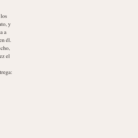
los 
to, y 
 a 
n él. 
cho, 
z el 
rega: 