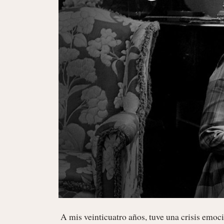
 A mis veinticuatro años, tuve una crisis emocional que yo misma titulé “ataque de pánico”. Si bien se prolongó por 