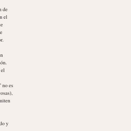
 de 
 el 
e 
e 
.

n 
ón. 
el 
 no es 
osas), 
iten 
o y 