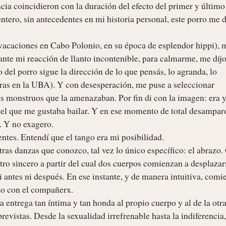
 coincidieron con la duración del efecto del primer y último 
ero, sin antecedentes en mi historia personal, este porro me d
caciones en Cabo Polonio, en su época de esplendor hippi), m
 ante mi reacción de llanto incontenible, para calmarme, me dijo:
 del porro sigue la dirección de lo que pensás, lo agranda, lo 
tras en la UBA). Y con desesperación, me puse a seleccionar 
s monstruos que la amenazaban. Por fin di con la imagen: era y
el que me gustaba bailar. Y en ese momento de total desamparo,
 Y no exagero.

ntes. Entendí que el tango era mi posibilidad.

tras danzas que conozco, tal vez lo único específico: el abrazo.
tro sincero a partir del cual dos cuerpos comienzan a desplazars
Ni antes ni después. En ese instante, y de manera intuitiva, comi
to con el compañerx.

entrega tan íntima y tan honda al propio cuerpo y al de la otra
vistas. Desde la sexualidad irrefrenable hasta la indiferencia, 