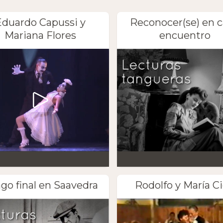
Eduardo Capussi y
Reconocer(se) en 
Mariana Flores
encuentro
go final en Saavedra
Rodolfo y María Ci