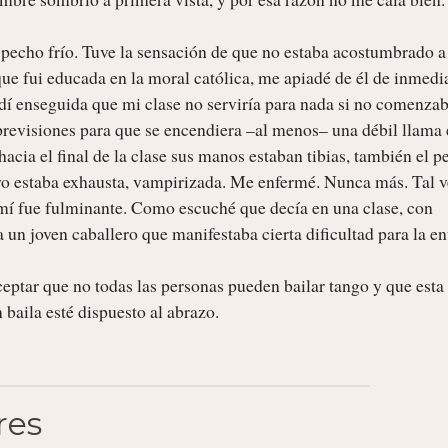
pecho frío. Tuve la sensación de que no estaba acostumbrado a 
rque fui educada en la moral católica, me apiadé de él de inmedia
dí enseguida que mi clase no serviría para nada si no comenzaba
previsiones para que se encendiera –al menos– una débil llama e
cia el final de la clase sus manos estaban tibias, también el pe
 yo estaba exhausta, vampirizada. Me enfermé. Nunca más. Tal ve
 mí fue fulminante. Como escuché que decía en una clase, con 
un joven caballero que manifestaba cierta dificultad para la ent
ptar que no todas las personas pueden bailar tango y que esta 
baila esté dispuesto al abrazo. 
”
res