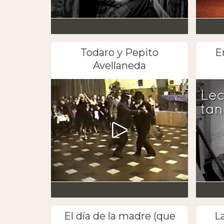
Todaro y Pepito
E
Avellaneda
El día de la madre (que
L