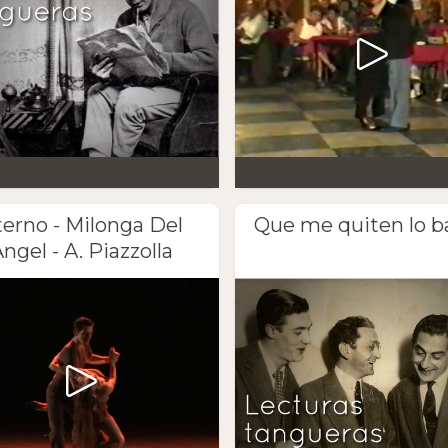
terno - Milonga Del
Que me quiten lo b
ngel - A. Piazzolla