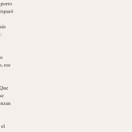
porro 
isparó 
ás 
 
o 
 ese 
 Que 
e 
enzan 
 
el 