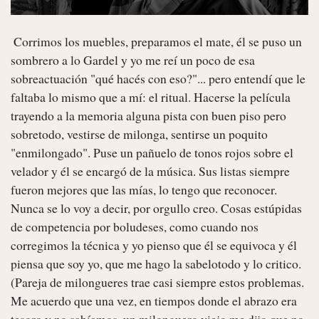
 Corrimos los muebles, preparamos el mate, él se puso un 
sombrero a lo Gardel y yo me reí un poco de esa 
sobreactuación "qué hacés con eso?"... pero entendí que le 
faltaba lo mismo que a mí: el ritual. Hacerse la película 
trayendo a la memoria alguna pista con buen piso pero 
sobretodo, vestirse de milonga, sentirse un poquito 
"enmilongado". Puse un pañuelo de tonos rojos sobre el 
velador y él se encargó de la música. Sus listas siempre 
fueron mejores que las mías, lo tengo que reconocer. 
Nunca se lo voy a decir, por orgullo creo. Cosas estúpidas 
de competencia por boludeses, como cuando nos 
corregimos la técnica y yo pienso que él se equivoca y él 
piensa que soy yo, que me hago la sabelotodo y lo critico. 
(Pareja de milongueres trae casi siempre estos problemas. 
Me acuerdo que una vez, en tiempos donde el abrazo era 
tesoro y no sabíamos, un milonguero viejo me dijo que no 