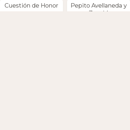
Cuestión de Honor
Pepito Avellaneda y
Zuzuki
Pocho Pizarro y sus
Última tanda
escobas
Petaca y Marta
Anton