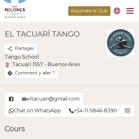
Rejoindre le Club
BUENOS AIRES
EL TACUARÍ TANGO
Partager
Tango School
Tacuarí 1557 - Buenos Aires
Comment y aller ?
eltacuari@gmail.com
Chat on WhatsApp
+54-11-5846-8390
Cours