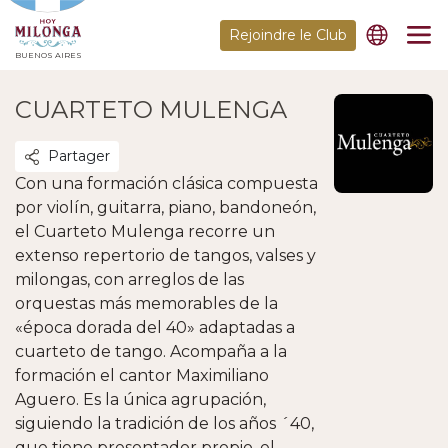
Rejoindre le Club
BUENOS AIRES
CUARTETO MULENGA
Partager
Con una formación clásica compuesta
por violín, guitarra, piano, bandoneón,
el Cuarteto Mulenga recorre un
extenso repertorio de tangos, valses y
milongas, con arreglos de las
orquestas más memorables de la
«época dorada del 40» adaptadas a
cuarteto de tango. Acompaña a la
formación el cantor Maximiliano
Aguero. Es la única agrupación,
siguiendo la tradición de los años ´40,
que tiene presentador propio, el