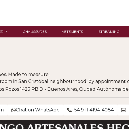
ER
CHAUSSURES
VÊTEMENTS
STREAMING
oes. Made to measure.
wroom in San Cristóbal neighbourhood, by appointment o
s Pozos 1425 PB D - Buenos Aires, Ciudad Autónoma de
om
Chat on WhatsApp
+54 9 11 4194-4084