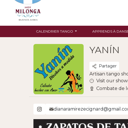
BUENOS AIRES
CALENDRIER TANGO
APPRENDS À DANS
YANÍN
Partager
Artisan tango sh
Visit our sho
Combate de lo
dianaramirezecignard@gmail.c