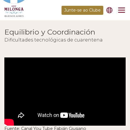
Junte-se ao Clube
BUENOS AIRES
Equilibrio y Coordinación
Dificultades tecnológicas de cuarentena
Fuente: Canal You Tube Fabián Giusiano