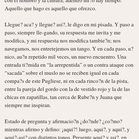
Aquello que hago es aquello que ofrezco.

Llegue? aca? y llegue? asi?, le digo en mi pisada. Y paso a 
paso, siempre lle-gando, su respuesta me invita y me 
modifica, y mi respuesta nos modifica tambie?n; nos 
navegamos, nos entretejemos un tango. Y en cada paso, u?
nico, au?n repetido mil veces, un nuevo encuentro. Una 
entrada ti?mida en “la arrepentida” o un contra ataque con 
“sacada” sobre el muslo no se reciben igual en cada 
compa?s de este Pugliese, ni en cada rinco?n de la pista, 
entre la pareja del gordo con la de vestido rojo y la de las 
chicas en zapatillas, tan cerca de Rube?n y Juana que 
siempre me inspiran.

Estado de pregunta y afirmacio?n ¿do?nde? ¿co?mo? 
mientras afirmo y defino: ¡aqui?! luego, aqui?, y aqui?, y 
aqui?-asi? con distintos tonos. Presente aqui? y asi?, en 