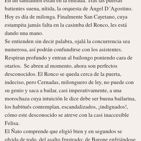
batientes suena, nítida, la orquesta de Ángel D´Agostino. 
Hoy es día de milonga. Finalmente San Cayetano, cuya 
estampita jamás falta en la casimba del Ronco, les está 
dando una mano.

Se entienden sin decir palabra, ojalá la concurrencia sea 
numerosa, así podrán confundirse con los asistentes. 
Respiran profundo y entran al bailongo poniendo cara de 
otarios.  Se abren al momento, ahora son perfectos 
desconocidos. El Ronco se queda cerca de la puerta, 
indeciso, pero Cernadas, milonguero de ley, no puede con 
su genio y saca a bailar, casi imperativamente, a una 
morochaza cuya intuición le dice debe ser buena bailarina, 
los habitués contemplan, escandalizados, ¡indignados!, 
cómo este desconocido se atreve con la casi inaccesible 
Felisa.

El Ñato comprende que eligió bien y en segundos se 
olvida de todo, del asalto frustrado; de Barone enfriándose 