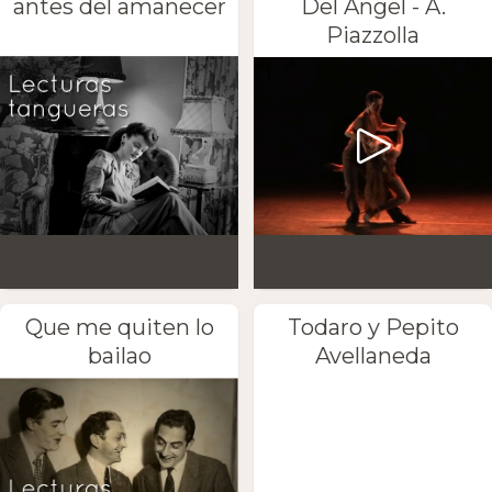
antes del amanecer
Del Angel - A.
Piazzolla
Que me quiten lo
Todaro y Pepito
bailao
Avellaneda