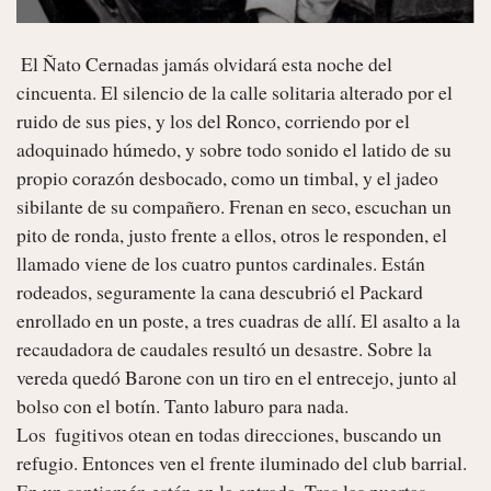
 El Ñato Cernadas jamás olvidará esta noche del 
cincuenta. El silencio de la calle solitaria alterado por el 
ruido de sus pies, y los del Ronco, corriendo por el 
adoquinado húmedo, y sobre todo sonido el latido de su 
propio corazón desbocado, como un timbal, y el jadeo 
sibilante de su compañero. Frenan en seco, escuchan un 
pito de ronda, justo frente a ellos, otros le responden, el 
llamado viene de los cuatro puntos cardinales. Están 
rodeados, seguramente la cana descubrió el Packard 
enrollado en un poste, a tres cuadras de allí. El asalto a la 
recaudadora de caudales resultó un desastre. Sobre la 
vereda quedó Barone con un tiro en el entrecejo, junto al 
bolso con el botín. Tanto laburo para nada.

Los  fugitivos otean en todas direcciones, buscando un 
refugio. Entonces ven el frente iluminado del club barrial. 
En un santiamén están en la entrada. Tras las puertas 