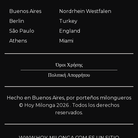
Buenos Aires
Nordrhein Westfalen
Berlin
Turkey
São Paulo
England
Athens
Miami
Όροι Χρήσης
Πολιτική Απορρήτου
Hecho en Buenos Aires, por porteños milongueros
© Hoy Milonga 2026
. Todos los derechos
reservados.
WWW.HOY-MILONGA.COM ES UN SITIO