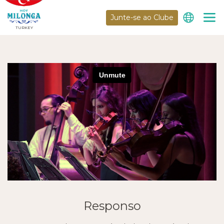
Junte-se ao Clube
TURKEY
Responso