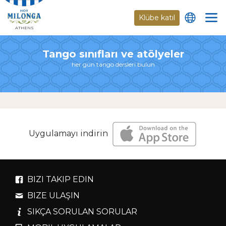
Klübe katıl
ATHENS
Tango sınıfları ve atölyeler
her gün tango dersleri bulun
Uygulamayı indirin
BIZI TAKIP EDIN
BIZE ULAŞIN
SIKÇA SORULAN SORULAR