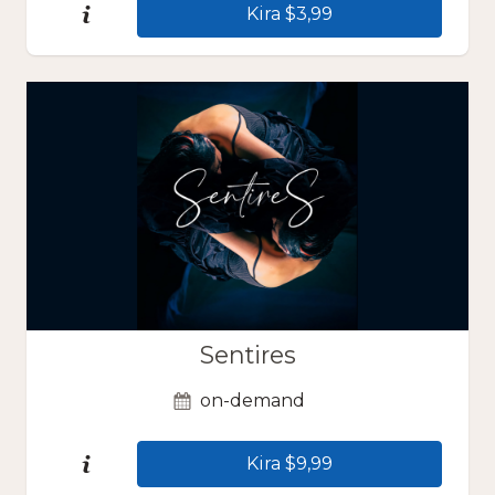
Kira $3,99
Sentires
on-demand
Kira $9,99