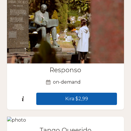
Responso
on-demand
Kira $2,99
Tango Queerido