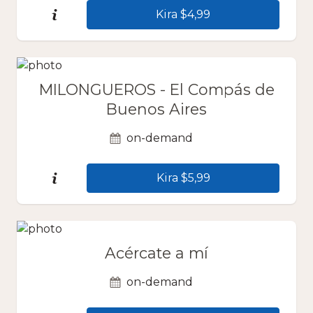
Kira $4,99
MILONGUEROS - El Compás de
Buenos Aires
on-demand
Kira $5,99
Acércate a mí
on-demand