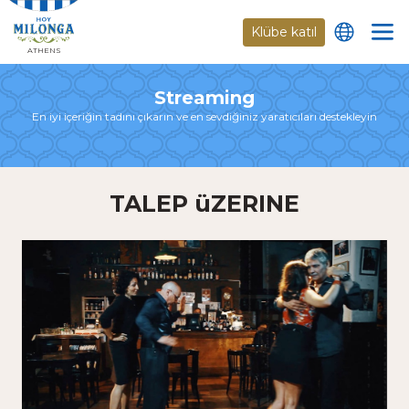
Klübe katıl
ATHENS
Streaming
En iyi içeriğin tadını çıkarın ve en sevdiğiniz yaratıcıları destekleyin
TALEP üZERINE