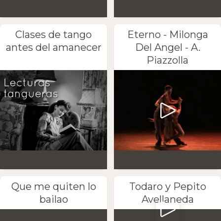
Clases de tango
Eterno - Milonga
antes del amanecer
Del Angel - A.
Piazzolla
Que me quiten lo
Todaro y Pepito
bailao
Avellaneda