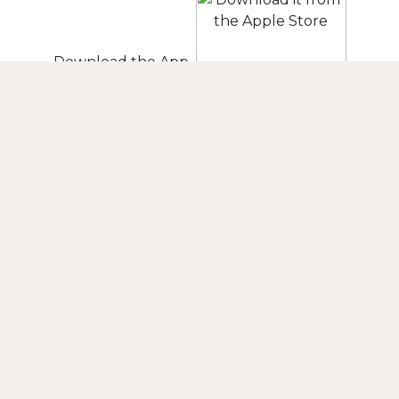
Download the App
FOLLOW US
CONTACT US
FAQ
MOBILE APPS
Buenos Aires
Nordrhein Westfalen
Berlin
Turkey
São Paulo
England