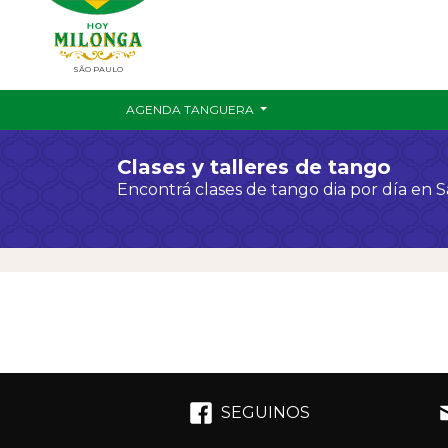
SÃO PAULO
AGENDA TANGUERA
Clases y talleres de tango
Encontrá clases de tango dia por día en 
SEGUINOS