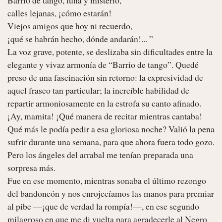
Barrio de tango, luna y misterio,

calles lejanas, ¡cómo estarán!

Viejos amigos que hoy ni recuerdo,

¡qué se habrán hecho, dónde andarán!... ”

La voz grave, potente, se deslizaba sin dificultades entre la 
elegante y vivaz armonía de “Barrio de tango”. Quedé 
preso de una fascinación sin retorno: la expresividad de 
aquel fraseo tan particular; la increíble habilidad de 
repartir armoniosamente en la estrofa su canto afinado. 
¡Ay, mamita! ¡Qué manera de recitar mientras cantaba! 
Qué más le podía pedir a esa gloriosa noche? Valió la pena 
sufrir durante una semana, para que ahora fuera todo gozo. 
Pero los ángeles del arrabal me tenían preparada una 
sorpresa más.

Fue en ese momento, mientras sonaba el último rezongo 
del bandoneón y nos enrojecíamos las manos para premiar 
al pibe —¡que de verdad la rompía!—, en ese segundo 
milagroso en que me di vuelta para agradecerle al Negro 