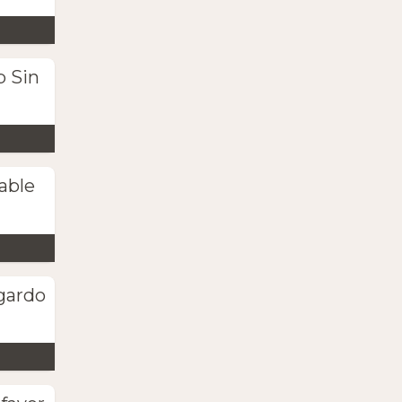
b Sin
able
gardo