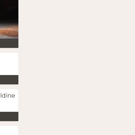
n
ldine