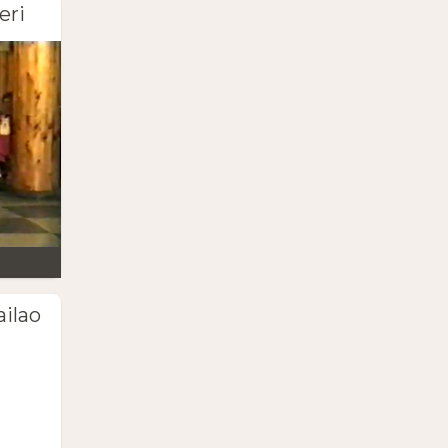
eri
ailao