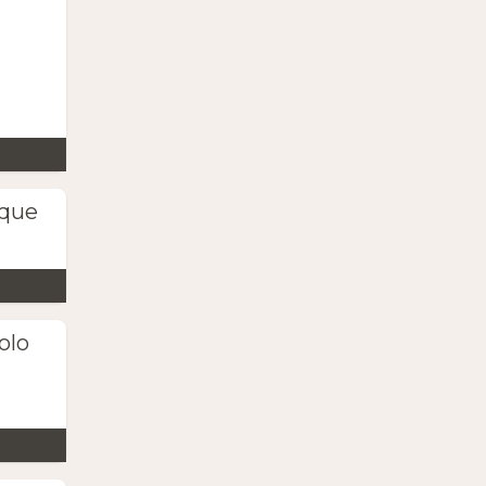
(que
olo